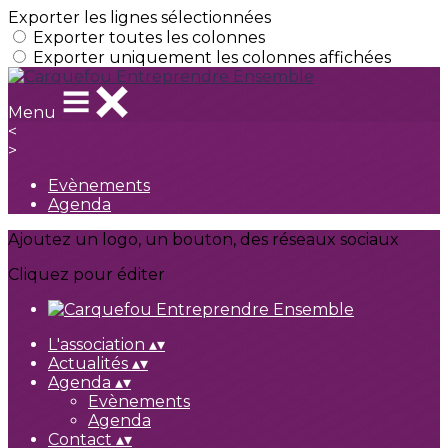
Exporter les lignes sélectionnées
Exporter toutes les colonnes
Exporter uniquement les colonnes affichées
Menu
<
>
Evènements
Agenda
Ajoutez un logo, un bouton, des réseaux sociaux
Cliquez pour éditer
L'association
▴
▾
Actualités
▴
▾
Agenda
▴
▾
Evènements
Agenda
Contact
▴
▾